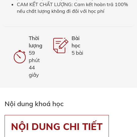
CAM KẾT CHẤT LƯỢNG: Cam kết hoàn trả 100%
nếu chất lượng không đi đôi với học phí
Thời
Bài
lượng
học
59
5 bài
phút
44
giây
Nội dung khoá học
NỘI DUNG CHI TIẾT