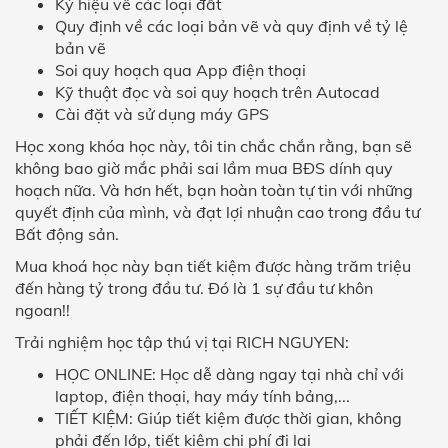
Ký hiệu về các loại đất
Quy định về các loại bản vẽ và quy định về tỷ lệ
bản vẽ
Soi quy hoạch qua App điện thoại
Kỹ thuật đọc và soi quy hoạch trên Autocad
Cài đặt và sử dụng máy GPS
Học xong khóa học này, tôi tin chắc chắn rằng, bạn sẽ
không bao giờ mắc phải sai lầm mua BĐS dính quy
hoạch nữa. Và hơn hết, bạn hoàn toàn tự tin với những
quyết định của mình, và đạt lợi nhuận cao trong đầu tư
Bất động sản.
Mua khoá học này bạn tiết kiệm được hàng trăm triệu
đến hàng tỷ trong đầu tư. Đó là 1 sự đầu tư khôn
ngoan!!
Trải nghiệm học tập thú vị tại RICH NGUYEN:
HỌC ONLINE: Học dễ dàng ngay tại nhà chỉ với
laptop, điện thoại, hay máy tính bảng,...
TIẾT KIỆM: Giúp tiết kiệm được thời gian, không
phải đến lớp, tiết kiệm chi phí đi lại