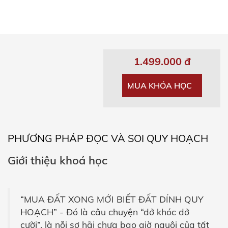
1.499.000 đ
MUA KHÓA HỌC
PHƯƠNG PHÁP ĐỌC VÀ SOI QUY HOẠCH
Giới thiệu khoá học
“MUA ĐẤT XONG MỚI BIẾT ĐẤT DÍNH QUY
HOẠCH” - Đó là câu chuyện “dở khóc dở
cười”, là nỗi sợ hãi chưa bao giờ nguôi của tất