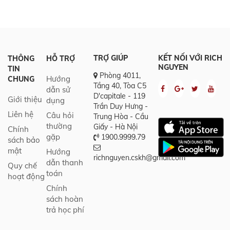
TRỢ GIÚP
KẾT NỐI VỚI RICH
THÔNG
HỖ TRỢ
NGUYEN
TIN
Phòng 4011,
Hướng
CHUNG
Tầng 40, Tòa C5
dẫn sử
D'capitale - 119
Giới thiệu
dụng
Trần Duy Hưng -
Liên hệ
Câu hỏi
Trung Hòa - Cầu
thường
Giấy - Hà Nội
Chính
gặp
1900.9999.79
sách bảo
mật
Hướng
richnguyen.cskh@gmail.com
dẫn thanh
Quy chế
toán
hoạt động
Chính
sách hoàn
trả học phí