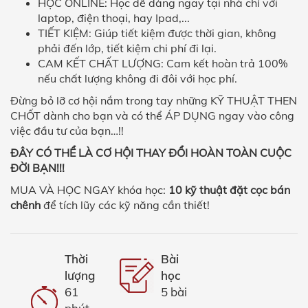
HỌC ONLINE: Học dễ dàng ngay tại nhà chỉ với
laptop, điện thoại, hay Ipad,...
TIẾT KIỆM: Giúp tiết kiệm được thời gian, không
phải đến lớp, tiết kiệm chi phí đi lại.
CAM KẾT CHẤT LƯỢNG: Cam kết hoàn trả 100%
nếu chất lượng không đi đôi với học phí.
Đừng bỏ lỡ cơ hội nắm trong tay những KỸ THUẬT THEN
CHỐT dành cho bạn và có thể ÁP DỤNG ngay vào công
việc đầu tư của bạn…!!
ĐÂY CÓ THỂ LÀ CƠ HỘI THAY ĐỔI HOÀN TOÀN CUỘC
ĐỜI BẠN!!!
MUA VÀ HỌC NGAY khóa học:
10 kỹ thuật đặt cọc bán
chênh
để tích lũy các kỹ năng cần thiết!
Thời
Bài
lượng
học
61
5 bài