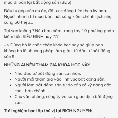
mua đi bán lại bất động sản (BĐS).
Đầu tư góp vốn dự án, đặt cọc đóng tiền theo kỳ hạn.
Người nhanh trí mua bán lướt sóng kiếm chênh lệch nhẹ
cũng 50 triệu...
Tại sao không ? Nếu bạn nắm trong tay 10 phương pháp
kiếm tiền SIÊU ĐỈNH này ???
=> Đừng bỏ lỡ chắc chắn khóa học này sẽ giúp bạn
không bỏ lỡ phương pháp làm giàu từ đầu tư bất động
sản !!
NHỮNG AI NÊN THAM GIA KHÓA HỌC NÀY
Nhà đầu tư bất động sản cá nhân.
Người mới tham gia vào lĩnh vực bất động sản.
Người làm bất động sản tự do cần có kỹ năng đặt
cọc - bán chênh.
Chủ văn phòng, công ty và sàn giao dịch bất động
sản.
Trải nghiệm học tập thú vị tại RICH NGUYEN: