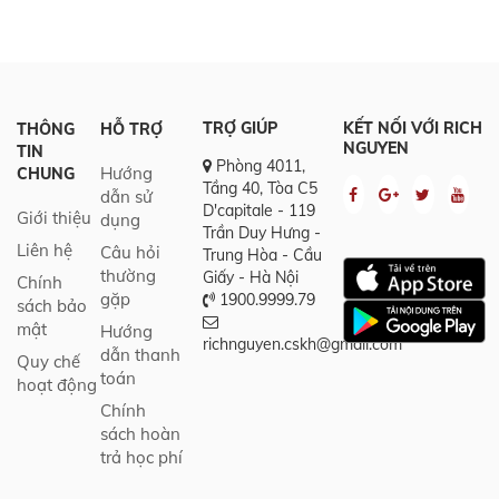
TRỢ GIÚP
KẾT NỐI VỚI RICH
THÔNG
HỖ TRỢ
NGUYEN
TIN
Phòng 4011,
Hướng
CHUNG
Tầng 40, Tòa C5
dẫn sử
D'capitale - 119
Giới thiệu
dụng
Trần Duy Hưng -
Liên hệ
Câu hỏi
Trung Hòa - Cầu
thường
Giấy - Hà Nội
Chính
gặp
1900.9999.79
sách bảo
mật
Hướng
richnguyen.cskh@gmail.com
dẫn thanh
Quy chế
toán
hoạt động
Chính
sách hoàn
trả học phí