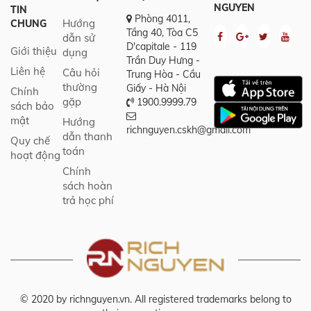
NGUYEN
TIN
Phòng 4011,
Hướng
CHUNG
Tầng 40, Tòa C5
dẫn sử
D'capitale - 119
Giới thiệu
dụng
Trần Duy Hưng -
Liên hệ
Câu hỏi
Trung Hòa - Cầu
thường
Giấy - Hà Nội
Chính
gặp
1900.9999.79
sách bảo
mật
Hướng
richnguyen.cskh@gmail.com
dẫn thanh
Quy chế
toán
hoạt động
Chính
sách hoàn
trả học phí
© 2020 by richnguyen.vn. All registered trademarks belong to