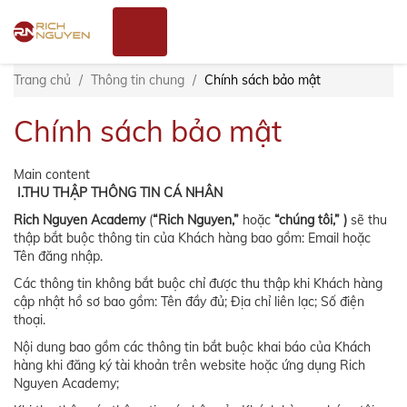
Nhảy
Đăng
đến
nhập
nội
dung
Trang chủ
Thông tin chung
Chính sách bảo mật
Chính sách bảo mật
Main content
I.THU THẬP THÔNG TIN CÁ NHÂN
Rich Nguyen Academy
(
“Rich Nguyen,”
hoặc
“chúng tôi,” )
sẽ thu
thập bắt buộc thông tin của Khách hàng bao gồm: Email hoặc
Tên đăng nhập.
Các thông tin không bắt buộc chỉ được thu thập khi Khách hàng
cập nhật hồ sơ bao gồm: Tên đầy đủ; Địa chỉ liên lạc; Số điện
thoại.
Nội dung bao gồm các thông tin bắt buộc khai báo của Khách
hàng khi đăng ký tài khoản trên website hoặc ứng dụng Rich
Nguyen Academy;