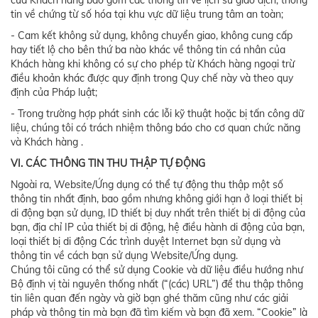
của Khách hàng bao gồm các thông tin về lịch sử giao dịch; thông
tin về chứng từ số hóa tại khu vực dữ liệu trung tâm an toàn;
- Cam kết không sử dụng, không chuyển giao, không cung cấp
hay tiết lộ cho bên thứ ba nào khác về thông tin cá nhân của
Khách hàng khi không có sự cho phép từ Khách hàng ngoại trừ
điều khoản khác được quy định trong Quy chế này và theo quy
định của Pháp luật;
- Trong trường hợp phát sinh các lỗi kỹ thuật hoặc bị tấn công dữ
liệu, chúng tôi có trách nhiệm thông báo cho cơ quan chức năng
và Khách hàng .
VI. CÁC THÔNG TIN THU THẬP TỰ ĐỘNG
Ngoài ra, Website/Ứng dụng có thể tự động thu thập một số
thông tin nhất định, bao gồm nhưng không giới hạn ở loại thiết bị
di động bạn sử dụng, ID thiết bị duy nhất trên thiết bị di động của
bạn, địa chỉ IP của thiết bị di động, hệ điều hành di động của bạn,
loại thiết bị di động Các trình duyệt Internet bạn sử dụng và
thông tin về cách bạn sử dụng Website/Ứng dụng.
Chúng tôi cũng có thể sử dụng Cookie và dữ liệu điều hướng như
Bộ định vị tài nguyên thống nhất (“(các) URL”) để thu thập thông
tin liên quan đến ngày và giờ bạn ghé thăm cũng như các giải
pháp và thông tin mà bạn đã tìm kiếm và bạn đã xem. “Cookie” là