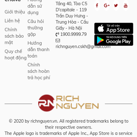
Tầng 40, Tòa C5
dẫn sử
D'capitale - 119
Giới thiệu
dụng
Trần Duy Hưng -
Liên hệ
Câu hỏi
Trung Hòa - Cầu
thường
Giấy - Hà Nội
Chính
gặp
1900.9999.79
sách bảo
mật
Hướng
richnguyen.cskh@gmail.com
dẫn thanh
Quy chế
toán
hoạt động
Chính
sách hoàn
trả học phí
© 2020 by richnguyen.vn. All registered trademarks belong to
their respective owners.
The Apple logo is trademarks of Apple Inc., App Store is a service