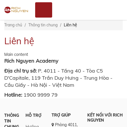
Nhảy
Đăng
đến
nhập
nội
dung
Trang chủ
Thông tin chung
Liên hệ
Liên hệ
Main content
Rich Nguyen Academy
Địa chỉ trụ sở:
P. 4011 - Tầng 40 - Tòa C5
D'Capitale, 119 Trần Duy Hưng - Trung Hòa -
Cầu Giấy - Hà Nội - Việt Nam
Hotline:
1900 9999 79
TRỢ GIÚP
KẾT NỐI VỚI RICH
THÔNG
HỖ TRỢ
NGUYEN
TIN
Phòng 4011,
Hướng
CHUNG