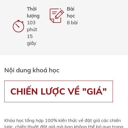
Thời
Bài
lượng
học
103
8 bài
phút
15
giây
Nội dung khoá học
CHIẾN LƯỢC VỀ "GIÁ"
Khóa học tổng hợp 100% kiến thức về đặt giá các chiến
lược, chiến thuật đặt giá mà bạn không thể bỏ qua trong