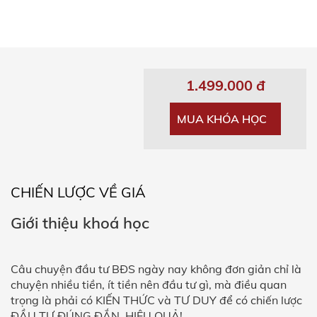
1.499.000 đ
MUA KHÓA HỌC
CHIẾN LƯỢC VỀ GIÁ
Giới thiệu khoá học
Câu chuyện đầu tư BĐS ngày nay không đơn giản chỉ là
chuyện nhiều tiền, ít tiền nên đầu tư gì, mà điều quan
trọng là phải có KIẾN THỨC và TƯ DUY để có chiến lược
ĐẦU TƯ ĐÚNG ĐẮN, HIỆU QUẢ!