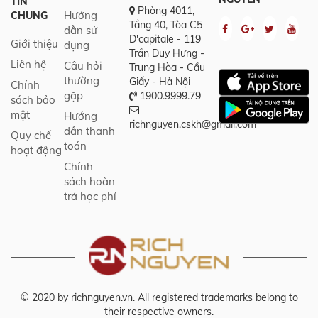
TIN
Phòng 4011,
Hướng
CHUNG
Tầng 40, Tòa C5
dẫn sử
D'capitale - 119
Giới thiệu
dụng
Trần Duy Hưng -
Liên hệ
Câu hỏi
Trung Hòa - Cầu
thường
Giấy - Hà Nội
Chính
gặp
1900.9999.79
sách bảo
mật
Hướng
richnguyen.cskh@gmail.com
dẫn thanh
Quy chế
toán
hoạt động
Chính
sách hoàn
trả học phí
© 2020 by richnguyen.vn. All registered trademarks belong to
their respective owners.