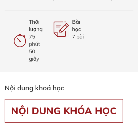
Thời
Bài
lượng
học
75
7 bài
phút
50
giây
Nội dung khoá học
NỘI DUNG KHÓA HỌC