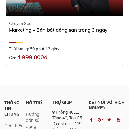
Chuyên Sâu
Marketing - Bán bất động sản trong 3 ngày
Thời lượng:
59 phút 13 giây
4.999.000đ
Giá:
TRỢ GIÚP
KẾT NỐI VỚI RICH
THÔNG
HỖ TRỢ
NGUYEN
TIN
Phòng 4011,
Hướng
CHUNG
Tầng 40, Tòa C5
dẫn sử
D'capitale - 119
Giới thiệu
dụng