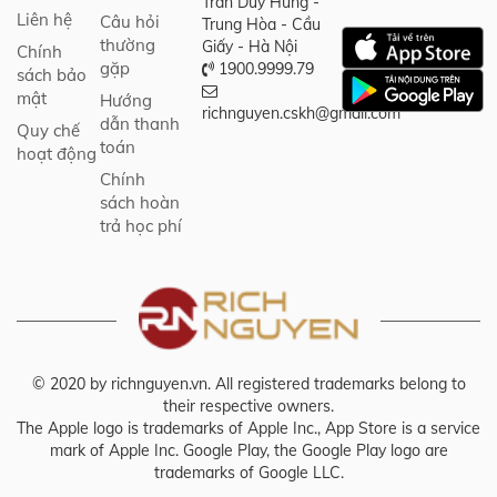
Trần Duy Hưng -
Liên hệ
Câu hỏi
Trung Hòa - Cầu
thường
Giấy - Hà Nội
Chính
gặp
1900.9999.79
sách bảo
mật
Hướng
richnguyen.cskh@gmail.com
dẫn thanh
Quy chế
toán
hoạt động
Chính
sách hoàn
trả học phí
© 2020 by richnguyen.vn. All registered trademarks belong to
their respective owners.
The Apple logo is trademarks of Apple Inc., App Store is a service
mark of Apple Inc. Google Play, the Google Play logo are
trademarks of Google LLC.